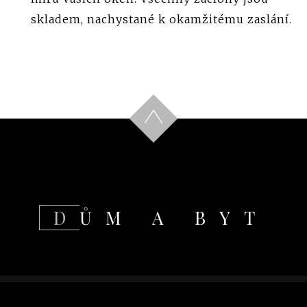
skladem, nachystané k okamžitému zaslání.
DŮM A BYT