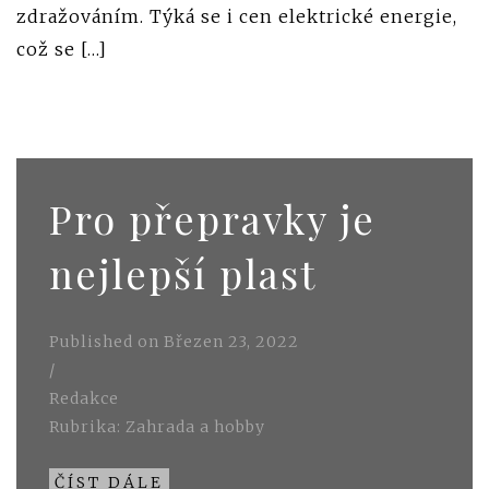
zdražováním. Týká se i cen elektrické energie,
což se […]
Pro přepravky je
nejlepší plast
Published on
Březen 23, 2022
/
Redakce
Rubrika:
Zahrada a hobby
ČÍST DÁLE