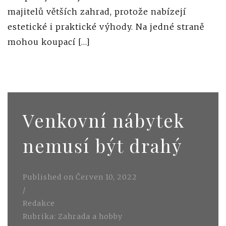
majitelů větších zahrad, protože nabízejí
estetické i praktické výhody. Na jedné straně
mohou koupací […]
Venkovní nábytek
nemusí být drahý
Published on
Červen 10, 2022
/
Redakce
Rubrika:
Zahrada a hobby