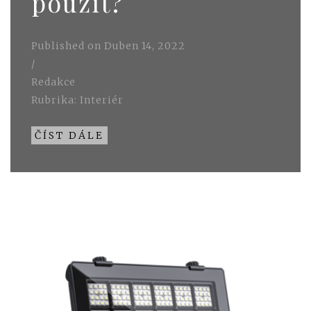
použít?
Published on
Duben 14, 2022
/
Redakce
Rubrika:
Interiér
ČÍST DÁLE