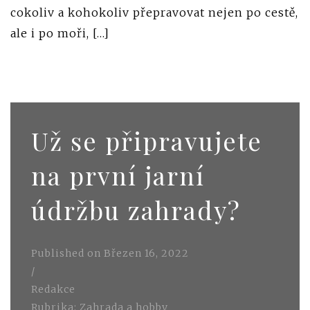
cokoliv a kohokoliv přepravovat nejen po cestě,
ale i po moři, […]
Už se připravujete
na první jarní
údržbu zahrady?
Published on
Březen 16, 2022
/
Redakce
Rubrika:
Zahrada a hobby