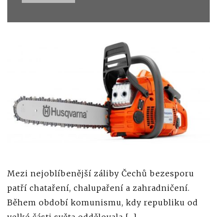
Mezi nejoblíbenější záliby Čechů bezesporu
patří chataření, chalupaření a zahradničení.
Během období komunismu, kdy republiku od
velké části světa oddělovala […]