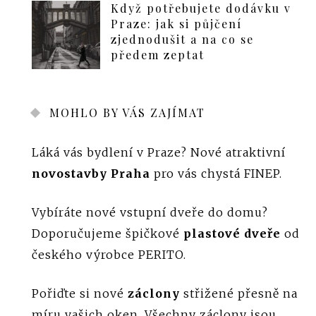
Když potřebujete dodávku v
Praze: jak si půjčení
zjednodušit a na co se
předem zeptat
MOHLO BY VÁS ZAJÍMAT
Láká vás bydlení v Praze? Nové atraktivní
novostavby Praha
pro vás chystá FINEP.
Vybíráte nové vstupní dveře do domu?
Doporučujeme špičkové
plastové dveře
od
českého výrobce PERITO.
Pořiďte si nové
záclony
střižené přesně na
míru vašich oken. Všechny záclony jsou