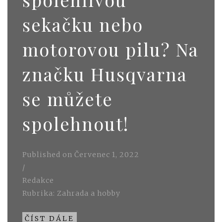
sekačku nebo
motorovou pilu? Na
značku Husqvarna
se můžete
spolehnout!
Published on
Červenec 1, 2022
/
Redakce
Rubrika:
Zahrada a hobby
ČÍST DÁLE