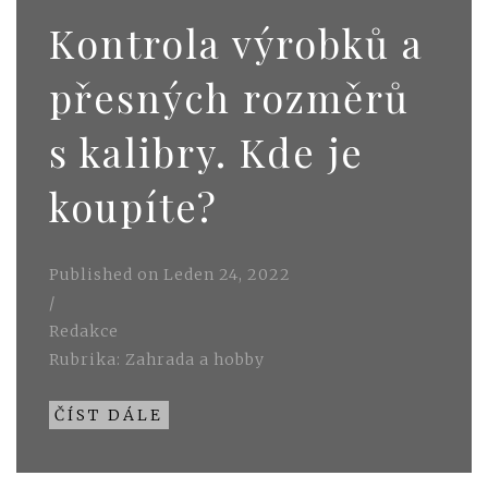
Kontrola výrobků a
přesných rozměrů
s kalibry. Kde je
koupíte?
Published on
Leden 24, 2022
/
Redakce
Rubrika:
Zahrada a hobby
ČÍST DÁLE