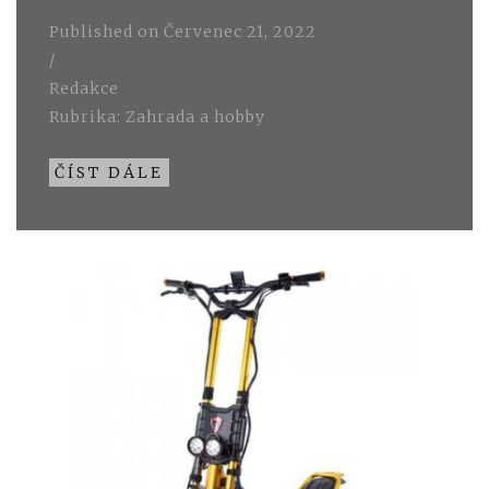
Published on
Červenec 21, 2022
/
Redakce
Rubrika:
Zahrada a hobby
ČÍST DÁLE