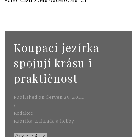
Koupací jezírka
spojují krásu i
praktičnost
Published on
Červen 29, 2022
/
Redakce
Rubrika:
Zahrada a hobby
ČÍST DÁLE