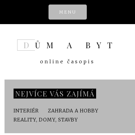
Skip
MENU
to
content
DŮM A BYT
online časopis
NEJVÍCE VÁS ZAJÍMÁ
INTERIÉR
ZAHRADA A HOBBY
REALITY, DOMY, STAVBY