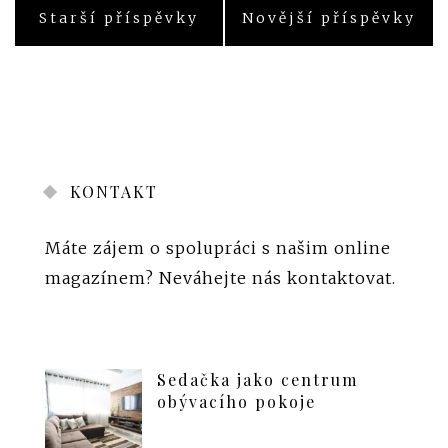
Starší příspěvky
Novější příspěvky
Navigace
pro
příspěvky
KONTAKT
Máte zájem o spolupráci s našim online
magazínem?
Neváhejte nás kontaktovat
.
Sedačka jako centrum
obývacího pokoje