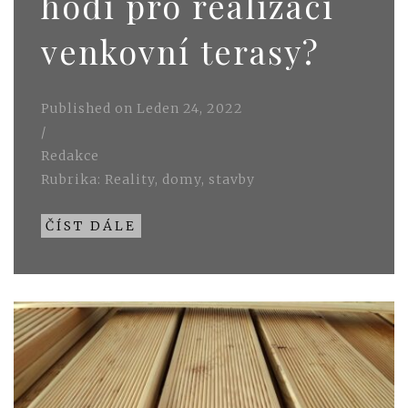
hodí pro realizaci
venkovní terasy?
Published on
Leden 24, 2022
/
Redakce
Rubrika:
Reality, domy, stavby
ČÍST DÁLE