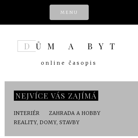
Skip
MENU
to
content
DŮM A BYT
online časopis
NEJVÍCE VÁS ZAJÍMÁ
INTERIÉR
ZAHRADA A HOBBY
REALITY, DOMY, STAVBY