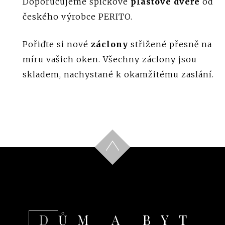
Doporučujeme špičkové
plastové dveře
od
českého výrobce PERITO.
Pořiďte si nové
záclony
střižené přesně na
míru vašich oken. Všechny záclony jsou
skladem, nachystané k okamžitému zaslání.
DŮM A BYT