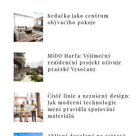
Sedačka jako centrum
obývacího pokoje
MiDO Harfa: Výjimečný
rezidenční projekt oživuje
pražské Vysočany
Čisté linie a nerušený design:
Jak moderní technologie
mění pravidla spojování
materiálů
Aktivní dovolená na ostrově