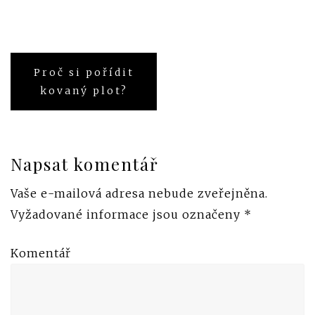
Proč si pořídit
Navigace
kovaný plot?
pro
příspěvek
Napsat komentář
Vaše e-mailová adresa nebude zveřejněna.
Vyžadované informace jsou označeny
*
Komentář