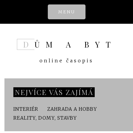
Skip
MENU
to
content
DŮM A BYT
online časopis
NEJVÍCE VÁS ZAJÍMÁ
INTERIÉR
ZAHRADA A HOBBY
REALITY, DOMY, STAVBY