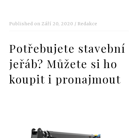
Published on
Září 20, 2020
/
Redakce
Potřebujete stavební
jeřáb? Můžete si ho
koupit i pronajmout