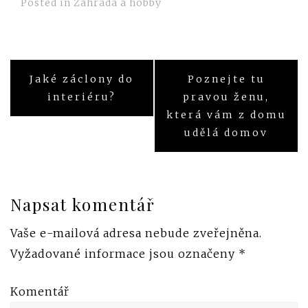
Posted in
Zahrada a hobby
Jaké záclony do
Poznejte tu
Navigace
interiéru?
pravou ženu,
pro
která vám z domu
udělá domov
příspěvek
Napsat komentář
Vaše e-mailová adresa nebude zveřejněna.
Vyžadované informace jsou označeny
*
Komentář