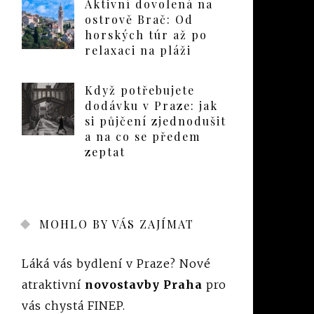
Aktivní dovolená na
ostrově Brač: Od
horských túr až po
relaxaci na pláži
Když potřebujete
dodávku v Praze: jak
si půjčení zjednodušit
a na co se předem
zeptat
MOHLO BY VÁS ZAJÍMAT
Láká vás bydlení v Praze? Nové
atraktivní
novostavby Praha
pro
vás chystá FINEP.