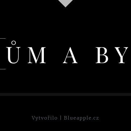
DŮM A B
Vytvořilo
|
Blueapple.cz