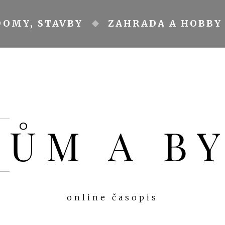
DOMY, STAVBY
ZAHRADA A HOBBY
DŮM A B
online časopis