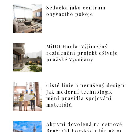
Sedačka jako centrum
obývacího pokoje
MiDO Harfa: Výjimečný
rezidenční projekt oživuje
pražské Vysočany
Čisté linie a nerušený design:
Jak moderní technologie
mění pravidla spojování
materiálů
Aktivní dovolená na ostrově
Brač: Od horských túr až po