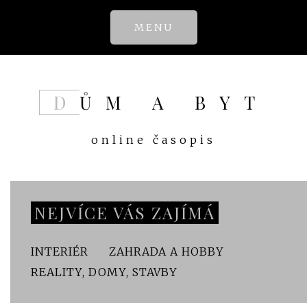
Skip
MENU
to
content
DŮM A BYT
online časopis
NEJVÍCE VÁS ZAJÍMÁ
INTERIÉR
ZAHRADA A HOBBY
REALITY, DOMY, STAVBY