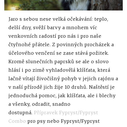
Jaro s sebou nese velká očekávání: teplo,
delší dny, svěží barvy a mnohem víc
venkovních radostí pro nás i pro naše
čtyřnohé přátele. Z povinných procházek a
účelového venčení se zase stává požitek.
Kromě slunečních paprsků se ale o slovo
hlásí i po zimě vyhladovělá klíšťata, která
lačně vítají živočišný pohyb v jejich rajónu a
v naší přírodě jich žije 10 druhů. Naštěstí je
jednoduchá pomoc, jak klíšťata, ale i blechy
a všenky, odradit, snadno
dostupná.
Přípravek Fypryst/Fypryst
Combo
pro psy nebo Fypryst/Fypryst