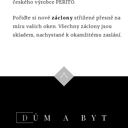
českého výrobce PERITO.
Pořiďte si nové
záclony
střižené přesně na
míru vašich oken. Všechny záclony jsou
skladem, nachystané k okamžitému zaslání.
DŮM A BYT