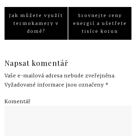
Jak můžete využít
Srovnejte ceny
Navigace
termokamery v
energií a ušetřete
pro
domě?
tisíce korun
příspěvek
Napsat komentář
Vaše e-mailová adresa nebude zveřejněna.
Vyžadované informace jsou označeny
*
Komentář