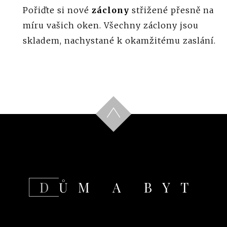
Pořiďte si nové
záclony
střižené přesně na
míru vašich oken. Všechny záclony jsou
skladem, nachystané k okamžitému zaslání.
DŮM A BYT