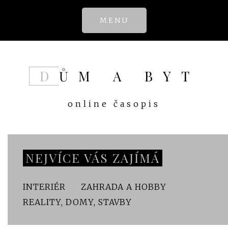
Skip
MENU
to
content
DŮM A BYT
online časopis
NEJVÍCE VÁS ZAJÍMÁ
INTERIÉR
ZAHRADA A HOBBY
REALITY, DOMY, STAVBY