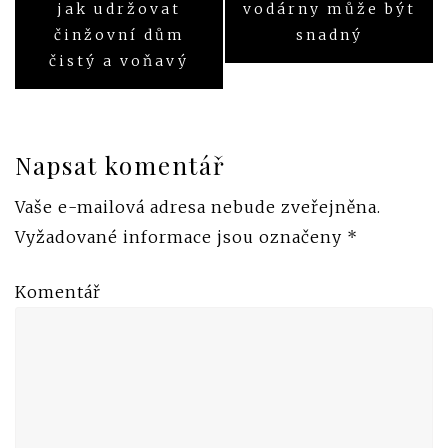
jak udržovat
vodárny může být
pro
činžovní dům
snadný
čistý a voňavý
příspěvek
Napsat komentář
Vaše e-mailová adresa nebude zveřejněna.
Vyžadované informace jsou označeny
*
Komentář