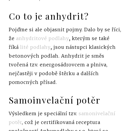
Co to je anhydrit?
Pojďme si ale objasnit pojmy. Dalo by se říci,
že
anhydritové podlahy
,
kterým se také
říká
lité podlahy
,
jsou nástupci klasických
betonových podlah. Anhydrit je směs
tvořená tzv. energosádrovcem a plniva,
nejčastěji v podobě štěrku a dalších
pomocných přísad.
Samoinvelační potěr
Výsledkem je speciální tzv.
samonivelační
potěr
, což je certifikovaná receptura