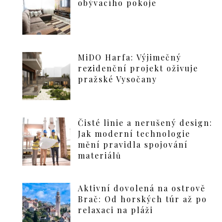
obývacího pokoje
MiDO Harfa: Výjimečný
rezidenční projekt oživuje
pražské Vysočany
Čisté linie a nerušený design:
Jak moderní technologie
mění pravidla spojování
materiálů
Aktivní dovolená na ostrově
Brač: Od horských túr až po
relaxaci na pláži