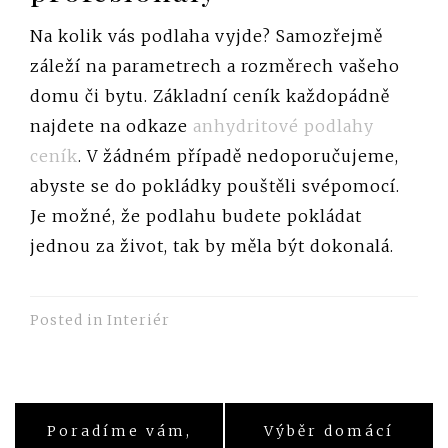
Na kolik vás podlaha vyjde? Samozřejmě
záleží na parametrech a rozměrech vašeho
domu či bytu. Základní ceník každopádně
najdete na odkaze
anhydritové podlahy
ceník
. V žádném případě nedoporučujeme,
abyste se do pokládky pouštěli svépomocí.
Je možné, že podlahu budete pokládat
jednou za život, tak by měla být dokonalá.
Posted in
Interiér
Poradíme vám,
Výběr domácí
Navigace