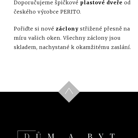
Doporučujeme špičkové
plastové dveře
od
českého výrobce PERITO.
Pořiďte si nové
záclony
střižené přesně na
míru vašich oken. Všechny záclony jsou
skladem, nachystané k okamžitému zaslání.
DŮM A BYT