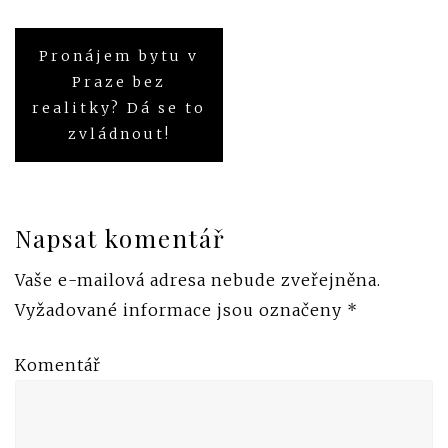
Pronájem bytu v
Navigace
Praze bez
pro
realitky? Dá se to
zvládnout!
příspěvek
Napsat komentář
Vaše e-mailová adresa nebude zveřejněna.
Vyžadované informace jsou označeny
*
Komentář