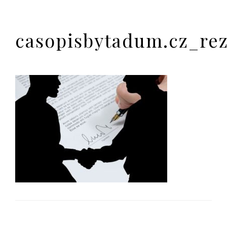
casopisbytadum.cz_re