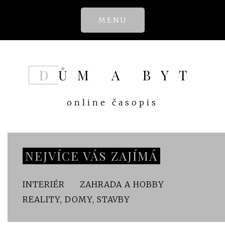
Skip
MENU
to
content
DŮM A BYT
online časopis
NEJVÍCE VÁS ZAJÍMÁ
INTERIÉR
ZAHRADA A HOBBY
REALITY, DOMY, STAVBY