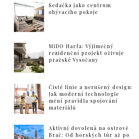
Sedačka jako centrum
obývacího pokoje
MiDO Harfa: Výjimečný
rezidenční projekt oživuje
pražské Vysočany
Čisté linie a nerušený design:
Jak moderní technologie
mění pravidla spojování
materiálů
Aktivní dovolená na ostrově
Brač: Od horských túr až po