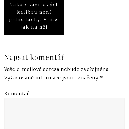
Nákup závitových
Navigace
kalibrů není
pro
jednoduchý. Víme,
jak na něj
příspěvek
Napsat komentář
Vaše e-mailová adresa nebude zveřejněna.
Vyžadované informace jsou označeny
*
Komentář