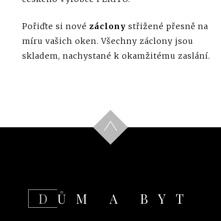
Pořiďte si nové
záclony
střižené přesně na
míru vašich oken. Všechny záclony jsou
skladem, nachystané k okamžitému zaslání.
DŮM A BYT