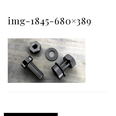
img-1845-680×389