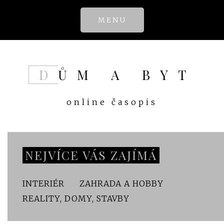
Skip
MENU
to
content
DŮM A BYT
online časopis
NEJVÍCE VÁS ZAJÍMÁ
INTERIÉR
ZAHRADA A HOBBY
REALITY, DOMY, STAVBY