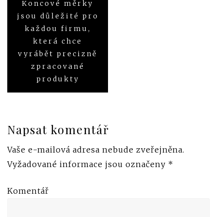
Koncové měrky
Navigace
jsou důležité pro
pro
každou firmu,
která chce
příspěvek
vyrábět precizně
zpracované
produkty
Napsat komentář
Vaše e-mailová adresa nebude zveřejněna.
Vyžadované informace jsou označeny
*
Komentář