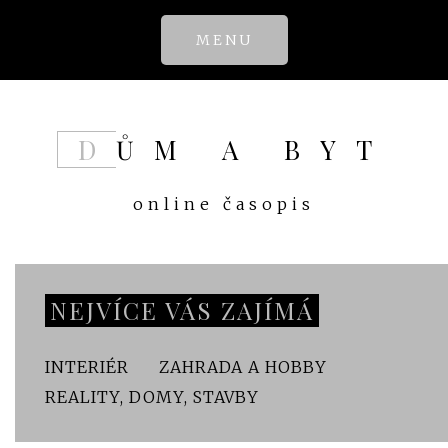
Skip
MENU
to
content
DŮM A BYT
online časopis
NEJVÍCE VÁS ZAJÍMÁ
INTERIÉR
ZAHRADA A HOBBY
REALITY, DOMY, STAVBY