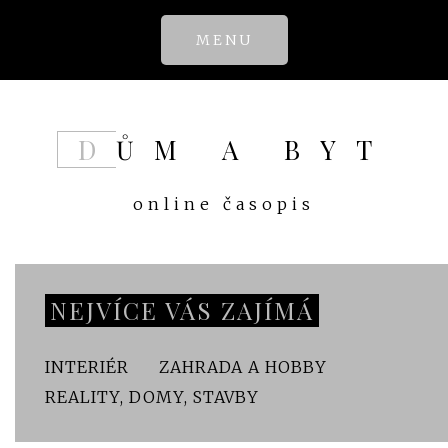
Skip
MENU
to
content
DŮM A BYT
online časopis
NEJVÍCE VÁS ZAJÍMÁ
INTERIÉR
ZAHRADA A HOBBY
REALITY, DOMY, STAVBY