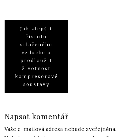
Jak zlepšit
Navigace
čistotu
pro
stlačeného
vzduchu a
příspěvek
prodloužit
životnost
kompresorové
soustavy
Napsat komentář
Vaše e-mailová adresa nebude zveřejněna.