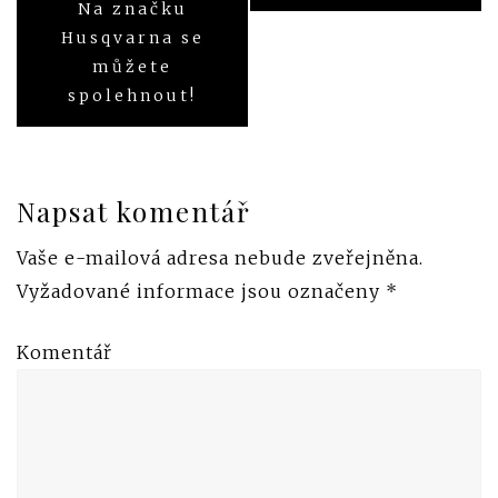
příspěvek
Na značku
Husqvarna se
můžete
spolehnout!
Napsat komentář
Vaše e-mailová adresa nebude zveřejněna.
Vyžadované informace jsou označeny
*
Komentář