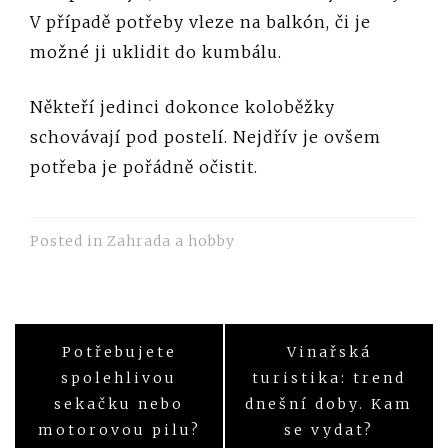
V případě potřeby vleze na balkón, či je
možné ji uklidit do kumbálu.
Někteří jedinci dokonce koloběžky
schovávají pod postelí. Nejdřív je ovšem
potřeba je pořádně očistit.
Posted in
Zahrada a hobby
Potřebujete
Vinařská
Navigace
spolehlivou
turistika: trend
pro
sekačku nebo
dnešní doby. Kam
motorovou pilu?
se vydat?