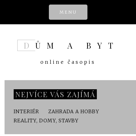
Skip
MENU
to
content
DŮM A BYT
online časopis
NEJVÍCE VÁS ZAJÍMÁ
INTERIÉR
ZAHRADA A HOBBY
REALITY, DOMY, STAVBY