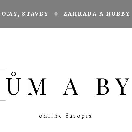
DOMY, STAVBY
ZAHRADA A HOBBY
DŮM A B
online časopis