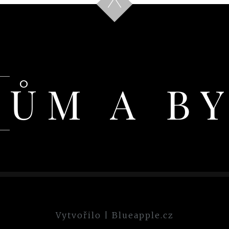
DŮM A B
Vytvořilo
|
Blueapple.cz