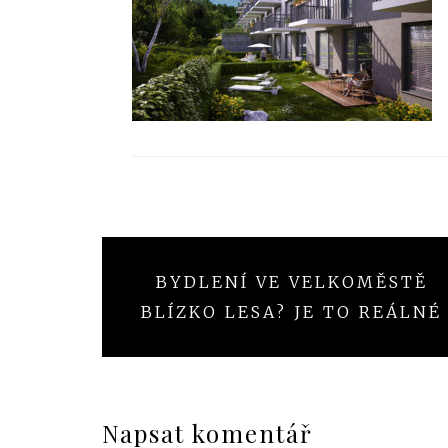
Navigace
BYDLENÍ VE VELKOMĚSTĚ
pro
BLÍZKO LESA? JE TO REÁLNÉ
příspěvek
Napsat komentář