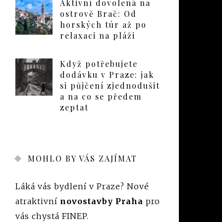
Aktivní dovolená na
ostrově Brač: Od
horských túr až po
relaxaci na pláži
Když potřebujete
dodávku v Praze: jak
si půjčení zjednodušit
a na co se předem
zeptat
MOHLO BY VÁS ZAJÍMAT
Láká vás bydlení v Praze? Nové
atraktivní
novostavby Praha
pro
vás chystá FINEP.