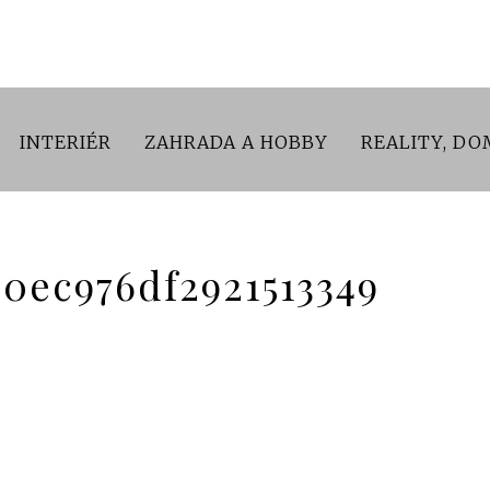
INTERIÉR
ZAHRADA A HOBBY
REALITY, DO
d0ec976df2921513349