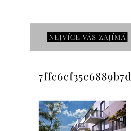
NEJVÍCE VÁS ZAJÍMÁ
7ffc6cf35c6889b7