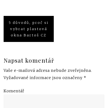
5 důvodů, proč si
Navigace
vybrat plastová
pro
okna Bartoš CZ
příspěvek
Napsat komentář
Vaše e-mailová adresa nebude zveřejněna.
Vyžadované informace jsou označeny
*
Komentář