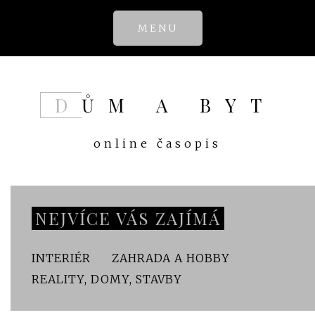
Skip
MENU
to
content
DŮM A BYT
online časopis
NEJVÍCE VÁS ZAJÍMÁ
INTERIÉR
ZAHRADA A HOBBY
REALITY, DOMY, STAVBY