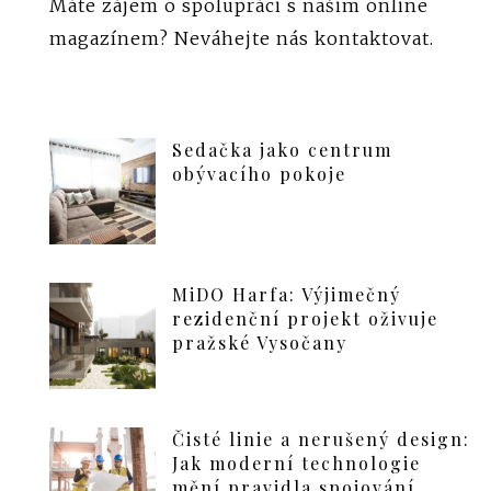
Máte zájem o spolupráci s našim online
magazínem?
Neváhejte nás kontaktovat
.
Sedačka jako centrum
obývacího pokoje
MiDO Harfa: Výjimečný
rezidenční projekt oživuje
pražské Vysočany
Čisté linie a nerušený design:
Jak moderní technologie
mění pravidla spojování