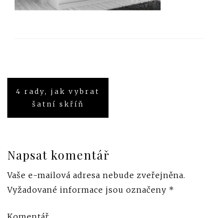
4 rady, jak vybrat
Navigace
šatní skříň
pro
příspěvek
Napsat komentář
Vaše e-mailová adresa nebude zveřejněna.
Vyžadované informace jsou označeny
*
Komentář