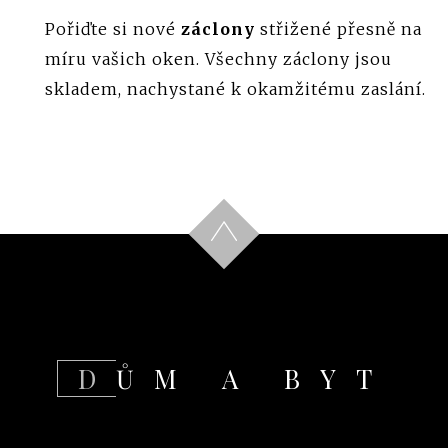
Pořiďte si nové
záclony
střižené přesně na
míru vašich oken. Všechny záclony jsou
skladem, nachystané k okamžitému zaslání.
DŮM A BYT