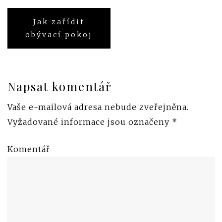
Jak zařídit
Navigace
obývací pokoj
pro
příspěvek
Napsat komentář
Vaše e-mailová adresa nebude zveřejněna.
Vyžadované informace jsou označeny
*
Komentář