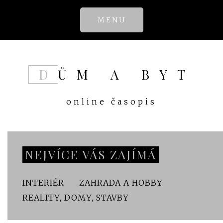
Skip
MENU
to
content
DŮM A BYT
online časopis
NEJVÍCE VÁS ZAJÍMÁ
INTERIÉR
ZAHRADA A HOBBY
REALITY, DOMY, STAVBY