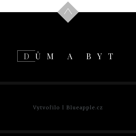
DŮM A BYT
Vytvořilo
|
Blueapple.cz