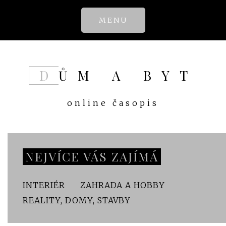
Skip
MENU
to
content
DŮM A BYT
online časopis
NEJVÍCE VÁS ZAJÍMÁ
INTERIÉR
ZAHRADA A HOBBY
REALITY, DOMY, STAVBY