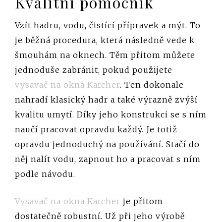
Kvalitní pomocník
Vzít hadru, vodu, čistící přípravek a mýt. To
je běžná procedura, která následně vede k
šmouhám na oknech. Těm přitom můžete
jednoduše zabránit, pokud použijete
vysavač na okna Karcher
. Ten dokonale
nahradí klasický hadr a také výrazně zvýší
kvalitu umytí. Díky jeho konstrukci se s ním
naučí pracovat opravdu každý. Je totiž
opravdu jednoduchý na používání. Stačí do
něj nalít vodu, zapnout ho a pracovat s ním
podle návodu.
Vysavač na okna Karcher
je přitom
dostatečně robustní. Už při jeho výrobě