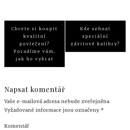
Chcete si koupit
Kde sehnat
Navigace
kvalitní
speciální
pro
povlečení?
závitové kalibry?
Poradíme vám,
příspěvek
jak ho vybrat
Napsat komentář
Vaše e-mailová adresa nebude zveřejněna.
Vyžadované informace jsou označeny
*
Komentář