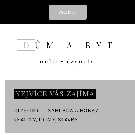
Skip
MENU
to
content
DŮM A BYT
online časopis
NEJVÍCE VÁS ZAJÍMÁ
INTERIÉR
ZAHRADA A HOBBY
REALITY, DOMY, STAVBY