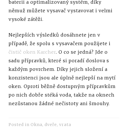
baterii a optimalizovaný systém, díky
němuž můžete vysavač vystavovat i velmi
vysoké zátěži.
Nejlepších výsledků dosáhnete jen v
případě, že spolu s vysavačem použijete i
čistič oken Karcher
. O co se jedná? Jde o
sadu přípravků, které si poradí doslova s
každým povrchem. Díky jejich složení a
konzistenci jsou ale úplně nejlepší na mytí
oken. Oproti běžně dostupným přípravkům
po nich dobře stéká voda, takže na oknech
nezůstanou žádné nečistoty ani šmouhy.
Posted in
Okna, dveře, vrata