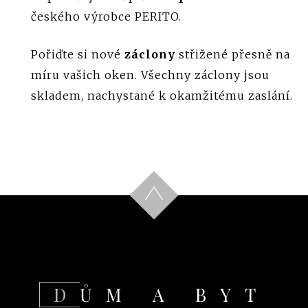
českého výrobce PERITO.
Pořiďte si nové
záclony
střižené přesně na
míru vašich oken. Všechny záclony jsou
skladem, nachystané k okamžitému zaslání.
DŮM A BYT