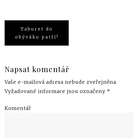
Taburet do
Navigace
obýváku patří!
pro
příspěvek
Napsat komentář
Vaše e-mailová adresa nebude zveřejněna.
Vyžadované informace jsou označeny
*
Komentář