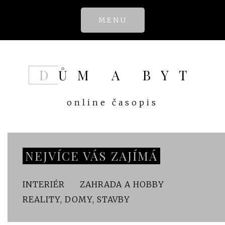
Skip
MENU
to
content
DŮM A BYT
online časopis
NEJVÍCE VÁS ZAJÍMÁ
INTERIÉR
ZAHRADA A HOBBY
REALITY, DOMY, STAVBY